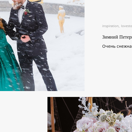
inspiration
lovesto
Зимний Петер
Очень снежная