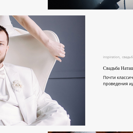
inspiration
свадьб
Свадьба Наташ
Почти классич
проведения ид