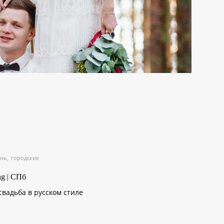
ень
городские
ng | СПб
вадьба в русском стиле