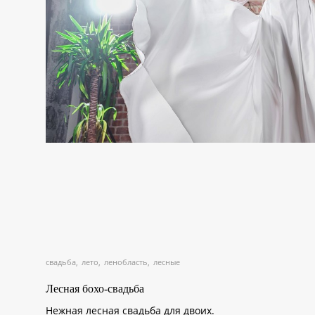
свадьба
лето
ленобласть
лесные
Лесная бохо-свадьба
Нежная лесная свадьба для двоих.