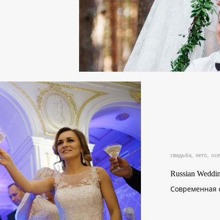
свадьба
лето
ос
Russian Weddi
Современная с