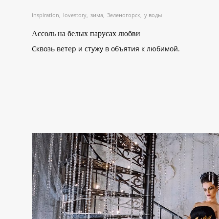
inspiration
lovestory
зима
Зеленогорск
у воды
Ассоль на белых парусах любви
Сквозь ветер и стужу в объятия к любимой.