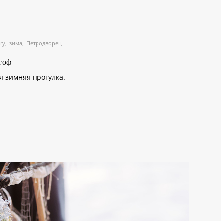
ry
зима
Петродворец
гоф
 зимняя прогулка.