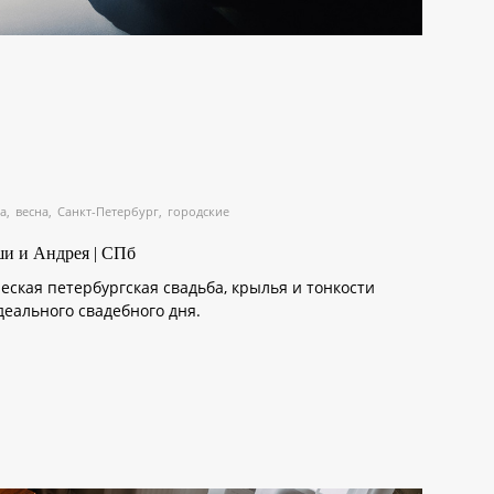
а
весна
Санкт-Петербург
городские
и и Андрея | СПб
еская петербургская свадьба, крылья и тонкости
еального свадебного дня.